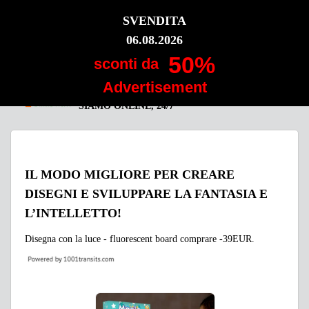
SVENDITA
FLUORESCENT BOARD
06.08.2026
Lavoriamo per voi!
50%
sconti da
Advertisement
SIAMO ONLINE, 24/7
IL MODO MIGLIORE PER CREARE
DISEGNI E SVILUPPARE LA FANTASIA E
L’INTELLETTO!
Disegna con la luce - fluorescent board comprare -39EUR.