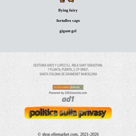
flying fairy
fortuflex caps
gigant gel
Mercato Trionfale: via Andrea Doria 3, Roma, Italia
Orario: dal lunedì al Sabato dalle 7:00 alle 14:00
© shop.ellemarket.com, 2021-2026